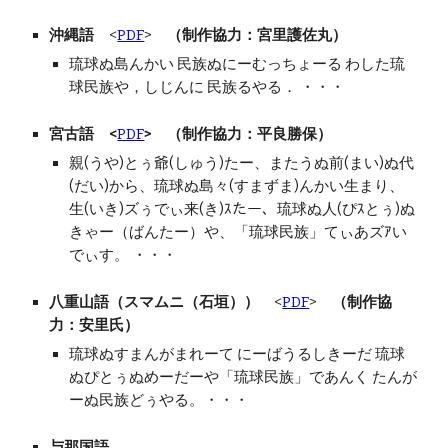
沖縄語
<
PDF
>
（制作協力：宮里護佐丸）
琉球ぬ島んかい 民族ぬにーむっちょーる わした琉
球民族や，しじんに 民族るやる． ・・・
宮古語
<
PDF
>
（制作協力：平良勝保）
親(うや)とぅ爺(しゅう)たー、またうぬ前(まい)ぬ代
(だい)から、琉球ぬ島々(すまずま)んかい生まり、
生(いき)ズぅでぃ来(き)ｽたー、琉球ぬ人(ぴｽとぅ)ぬ
きゃー（ばんたー）や、「琉球民族」てぃあズｱい
でぃす。 ・・・
八重山語（スマムニ（石垣））
<
PDF
>
（制作協
力：安里氏）
琉球ぬすまんがまれーて にーばうるしきーだ 琉球
ぬぴとぅぬめーだーや「琉球民族」であんく たんが
ーぬ民族どぅやる。・・・
与那国語