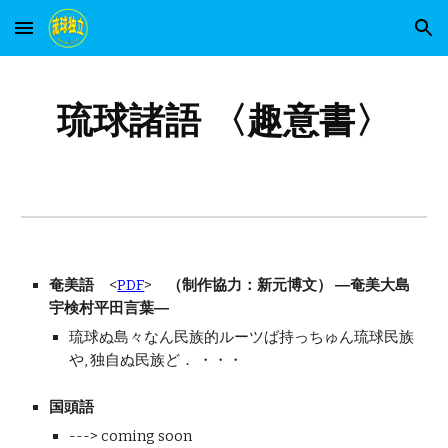
Skip to main content
Skip to navigation
琉球諸語 〈趣意書〉
奄美語
<
PDF
>
（制作協力：新元博文） ―奄美大島
宇検村平田言葉―
琉球ぬ島々なん民族的ルーツば持っちゅん琉球民族
や, 独自ぬ民族ど． ・・・
国頭語
---> coming soon