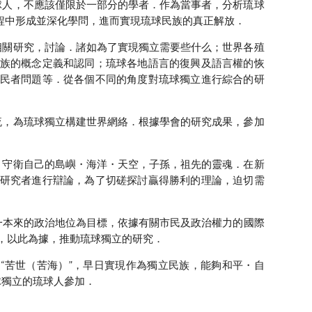
人，不應該僅限於一部分的學者．作為當事者，分析琉球
程中形成並深化學問，進而實現琉球民族的真正解放．
關研究，討論．諸如為了實現獨立需要些什么；世界各殖
族的概念定義和認同；琉球各地語言的復興及語言權的恢
民者問題等．從各個不同的角度對琉球獨立進行綜合的研
，為琉球獨立構建世界網絡．根據學會的研究成果，參加
守衛自己的島嶼・海洋・天空，子孫，祖先的靈魂．在新
研究者進行辯論，為了切磋探討贏得勝利的理論，迫切需
一本來的政治地位為目標，依據有關市民及政治權力的國際
利”，以此為據，推動琉球獨立的研究．
苦世（苦海）”，早日實現作為獨立民族，能夠和平・自
球獨立的琉球人參加．