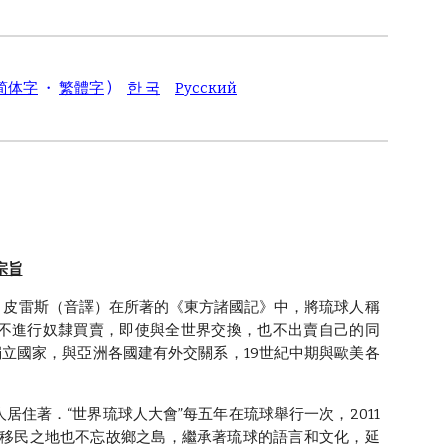
简体字
・
繁體字
)
한 국
Pусский
宗旨
皮雷斯（音譯）在所著的《東方諸國記》中，將琉球人稱
，從不進行奴隸買賣，即使與全世界交換，也不出賣自己的同
立國家，與亞洲各國建有外交關系，19世紀中期與歐美各
著．“世界琉球人大會”每五年在琉球舉行一次，2011
人在移民之地也不忘故鄉之島，繼承著琉球的語言和文化，延