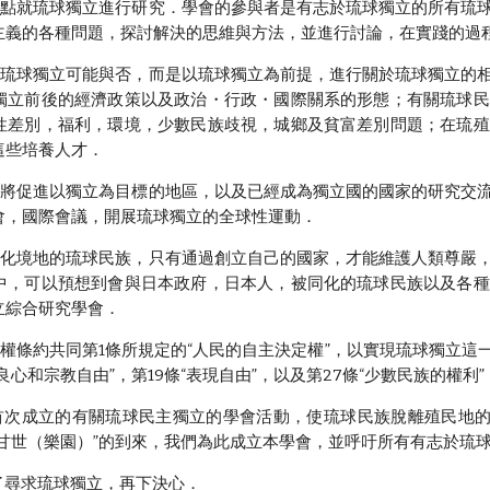
就琉球獨立進行研究．學會的參與者是有志於琉球獨立的所有琉球
主義的各種問題，探討解決的思維與方法，並進行討論，在實踐的過
球獨立可能與否，而是以琉球獨立為前提，進行關於琉球獨立的相
獨立前後的經濟政策以及政治・行政・國際關系的形態；有關琉球民
性差別，福利，環境，少數民族歧視，城鄉及貧富差別問題；在琉殖
這些培養人才．
促進以獨立為目標的地區，以及已經成為獨立國的國家的研究交流
會，國際會議，開展琉球獨立的全球性運動．
境地的琉球民族，只有通過創立自己的國家，才能維護人類尊嚴，
中，可以預想到會與日本政府，日本人，被同化的琉球民族以及各種
立綜合研究學會．
條約共同第1條所規定的“人民的自主決定權”，以實現琉球獨立這
，良心和宗教自由”，第19條“表現自由”，以及第27條“少數民族的權
成立的有關琉球民主獨立的學會活動，使琉球民族脫離殖民地的“
“甘世（樂園）”的到來，我們為此成立本學會，並呼吁所有有志於琉
 為了尋求琉球獨立，再下決心．