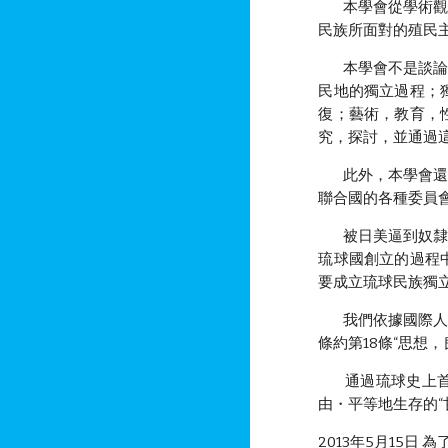
本學會從學術觀點
民族所面對的殖民
本學會不是談論琉
民地的獨立過程；
復；藝術，教育，
究，探討，並通過
此外，本學會還將
聯合國的各種委員
被日美逼到奴隸化
琉球國創立的過程
要成立琉球民族獨
我們依據國際人權
條約第18條“思想
通過琉球史上首次
由・平等地生存的
2013年5月15日