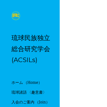
Sk
琉球民族独立
総合研究学会
(ACSILs)
ホーム （Home）
琉球諸語 〈趣意書〉
入会のご案内 （Join）