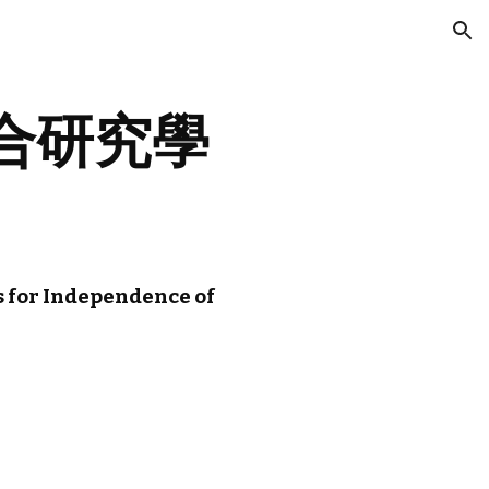
ion
合研究學
 for Independence of