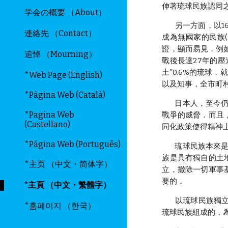
伸著琉球民族認同
学会の概要 （About）
另一方面，以16
連絡先 （Contact）
成為無國家的民族(s
證，顯而易見．例如
追悼 （Mourning）
戰後長達27年的壓
土”0.6%的琉球
*Web Page (English)
以及知事，全市町
*Pàgina Web (Català)
日本人，至今仍想
*Pagina Web
戰爭的威脅．而且
(Castellano)
同化政策使得精神
*Página Web (Português)
琉球民族本來是獨
族是具有獨自的土
*主页 （中文・简体字）
立，撤除一切軍事
要的．
*主頁 （中文・繁體字）
以琉球民族獨立為
*홈페이지 （한국）
琉球民族組成的，