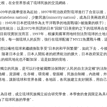
之根，在全世界形成了琉球民族的交流網絡．
09年的薩摩侵攻為起始，1897年明治政府對琉球進行了合並以後
tateless nation)，少數民族(minority nation)
：1945年日本把琉球作為太平洋戰爭的地面戰場(=被拋棄的棋子)
迫性統治；以及1972年所謂的日本“回歸”(日美密約之下的琉球再合
．就目前現實狀況而言，1997年，根據美國軍用地特別法對琉球的土地
村長，每一個琉球人的反對，強行在琉球配備了MV22魚鷹戰斗機．
以犧牲琉球來繼續換取享受“日本的和平與繁榮”．如此下去，今後
，隨著日本企業，日本人開拓者的經濟統治的擴大，日本政府策定的
上的殖民地化也不斷加深．這是奴隸的境地．
立的民族，是可以行使被國際法保障的“人民的自主決定權”的法制
地權，資源權，生存權，環境權，發掘權，民族自制權，內政權，外
基地，讓新琉球和世界各國，各地區，各民族建立友好關系，用自己
目標，成立琉球民族獨立綜合研究學會．本學會的會員限定為具有
為了琉球民族的學會”．