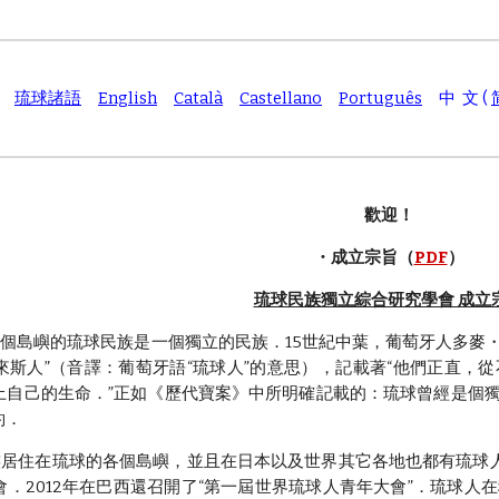
琉球諸語
English
Català
Castellano
Português
中 文 (
歡迎！
・成立宗旨（
PDF
）
琉球民族獨立綜合研究學會 成立
島嶼的琉球民族是一個獨立的民族．15世紀中葉，葡萄牙人多麥・
高來斯人”（音譯：葡萄牙語“琉球人”的意思），記載著“他們正直
上自己的生命．”正如《歷代寶案》中所明確記載的：琉球曾經是個獨
約．
住在琉球的各個島嶼，並且在日本以及世界其它各地也都有琉球人居住
會．2012年在巴西還召開了“第一屆世界琉球人青年大會”．琉球