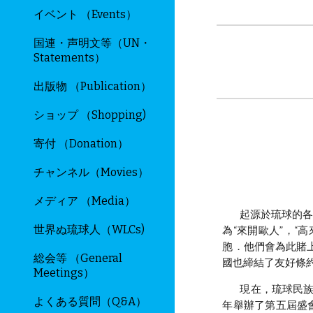
イベント （Events）
国連・声明文等（UN・
Statements）
出版物 （Publication）
ショップ （Shopping)
寄付 （Donation）
チャンネル（Movies）
メディア （Media）
起源於琉球的各個
世界ぬ琉球人（WLCs)
為“來開歐人”，“
胞．他們會為此賭
総会等 （General
國也締結了友好條
Meetings）
現在，琉球民族居
よくある質問（Q&A）
年舉辦了第五屆盛