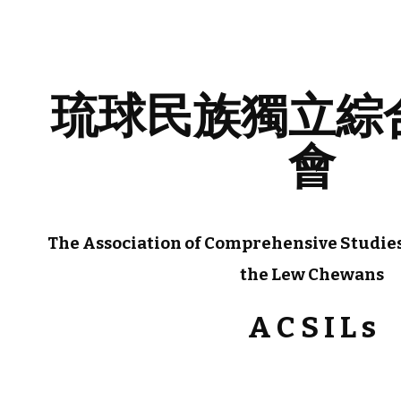
ip to main content
Skip to navigat
琉球民族獨立綜
會
The Association of Comprehensive Studies
the Lew Chewans
A C S I L s