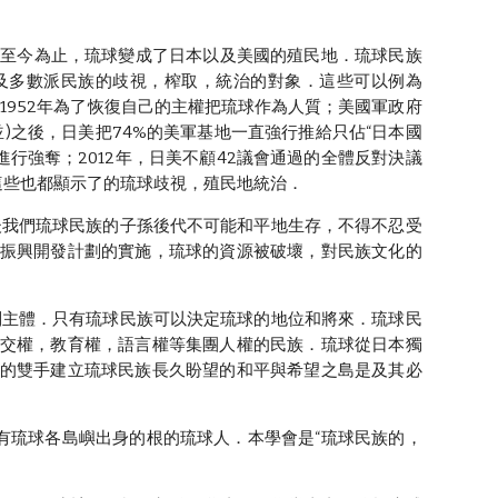
，至今為止，琉球變成了日本以及美國的殖民地．琉球民族
，成為日美兩政府及多數派民族的歧視，榨取，統治的對象．這些可以例為
；1952年為了恢復自己的主權把琉球作為人質；美國軍政府
並)之後，日美把74%的美軍基地一直強行推給只佔“日本國
進行強奪；2012年，日美不顧42議會通過的全體反對決議
這些也都顯示了的琉球歧視，殖民地統治．
我們琉球民族的子孫後代不可能和平地生存，不得不忍受
振興開發計劃的實施，琉球的資源被破壞，對民族文化的
主體．只有琉球民族可以決定琉球的地位和將來．琉球民
交權，教育權，語言權等集團人權的民族．琉球從日本獨
的雙手建立琉球民族長久盼望的和平與希望之島是及其必
琉球各島嶼出身的根的琉球人．本學會是“琉球民族的，