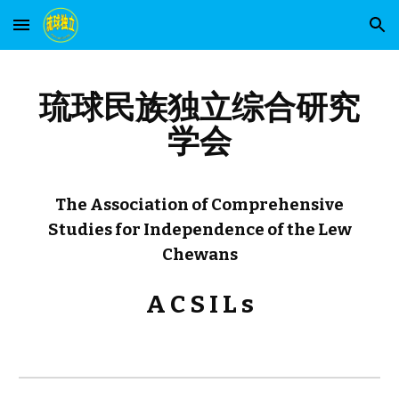
Skip to main content
Skip to navigation
琉球民族独立综合研究
学会
The Association of Comprehensive
Studies for Independence of the Lew
Chewans
A C S I L s