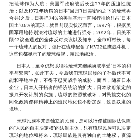
把琉球作为人质；美国军政府战后长达27年的压迫性统
治；以及1972年所谓的日本“回归”(日美密约之下的琉球再
合并)之后，日美把74%的美军基地一直强行推给只占“日本
国土”0.6%的琉球．就目前现实状况而言，1997年，根据美
国军用地特别法对琉球的土地进行强夺；2012年，日美不
顾42议会通过的全体反对决议以及知事，全市町村长，每
一个琉球人的反对，强行在琉球配备了MV22鱼鹰战斗机．
这些也都显示了的琉球歧视，殖民地统治．
日本人，至今仍想以牺牲琉球来继续换取享受“日本的和
平与繁荣”．如此下去，今后我们琉球民族的子孙后代不可
能和平地生存，不得不忍受战争的威胁．而且，随着日本
企业，日本人开拓者的经济统治的扩大，日本政府策定的
振兴开发计划的实施，琉球的资源被破坏，对民族文化的
同化政策使得精神上的殖民地化也不断加深．这是奴隶的
境地．
琉球民族本来是独立的民族，是可以行使被国际法保障
的“人民的自主决定权”的法制主体．只有琉球民族可以决定
琉球的地位和将来．琉球民族是具有独自的土地权，资源