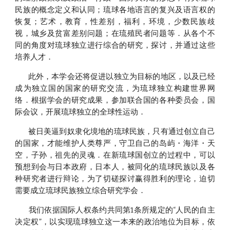
民族的概念定义和认同；琉球各地语言的复兴及语言权的
恢复；艺术，教育，性差别，福利，环境，少数民族歧
视，城乡及贫富差别问题；在琉殖民者问题等．从各个不
同的角度对琉球独立进行综合的研究，探讨，并通过这些
培养人才．
此外，本学会还将促进以独立为目标的地区，以及已经
成为独立国的国家的研究交流，为琉球独立构建世界网
络．根据学会的研究成果，参加联合国的各种委员会，国
际会议，开展琉球独立的全球性运动．
被日美逼到奴隶化境地的琉球民族，只有通过创立自己
的国家，才能维护人类尊严，守卫自己的岛屿・海洋・天
空，子孙，祖先的灵魂．在新琉球国创立的过程中，可以
预想到会与日本政府，日本人，被同化的琉球民族以及各
种研究者进行辩论，为了切磋探讨赢得胜利的理论，迫切
需要成立琉球民族独立综合研究学会．
我们依据国际人权条约共同第1条所规定的“人民的自主
决定权”，以实现琉球独立这一本来的政治地位为目标，依