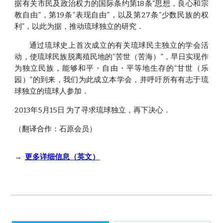
据有关市民及政治权力的国际条约第18条“思想，良心和宗
教自由”，第19条“表现自由”，以及第27条“少数民族的权
利”，以此为据，推动琉球独立的研究．
通过琉球史上首次成立的有关琉球民主独立的学会活
动，使琉球民族脱离殖民地的“苦世（苦海）”，早日实现作
为独立民族，能够和平・自由・平等地生存的“甘世（乐
园）”的到来，我们为此成立本学会，并呼吁所有有志于琉
球独立的琉球人参加．
2013年5月15日 为了寻求琉球独立，再下决心．
（翻译合作：石原会员）
→
更多详细信息
（英文）