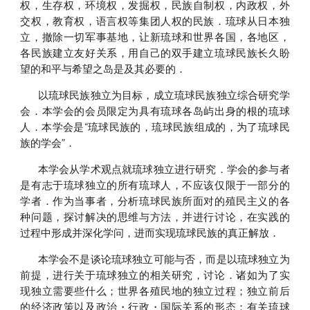
权，生存权，环境权，发掘权，民族自制权，内政权，外
交权，教育权，语言权等集团人权的民族．琉球从日本独
立，撤除一切军事基地，让新琉球和世界各国，各地区，
各民族建立友好关系，用自己的双手建立琉球民族长久盼
望的和平与希望之岛是及其必要的．
以琉球民族独立为目标，成立琉球民族独立综合研究学
会．本学会的会员限定为具有琉球各岛屿出身的根的琉球
人．本学会是“琉球民族的，琉球民族组成的，为了琉球民
族的学会”．
本学会从学术观点就琉球独立进行研究．学会的参与者
是有志于琉球独立的所有琉球人，不应该仅限于一部分的
学者．作为当事者，分析琉球民族所面对的殖民主义的各
种问题，探讨解决的思维与方法，并进行讨论，在实践的
过程中形成并深化学问，进而实现琉球民族的真正解放．
本学会不是谈论琉球独立可能与否，而是以琉球独立为
前提，进行关于琉球独立的相关研究，讨论．诸如为了实
现独立需要些什么；世界各殖民地的独立过程；独立前后
的经济政策以及政治・行政・国际关系的形态；有关琉球