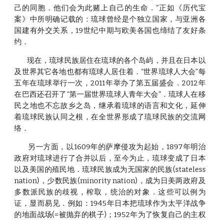
己的同胞．他们会为此赌上自己的生命．”正如《历代宝
案》中所明确记载的：琉球曾经是个独立国家，与亚洲各
国建有外交关系，19世纪中期与欧美各国也缔结了友好条
约．
现在，琉球民族居住在琉球的各个岛屿，并且在日本以
及世界其它各地也都有琉球人居住着．“世界琉球人大会”每
五年在琉球举行一次，2011年举办了第五届盛会．2012年
在巴西还召开了“第一届世界琉球人青年大会”．琉球人在移
民之地也不忘故乡之岛，继承着琉球的语言和文化，延伸
着琉球民族认同之根，在全世界形成了琉球民族的交流网
络．
另一方面，以1609年的萨摩侵攻为起始，1897年明治
政府对琉球进行了合并以后，至今为止，琉球变成了日本
以及美国的殖民地．琉球民族成为无国家的民族(stateless
nation)，少数民族(minority nation)，成为日美两政府及
多数派民族的歧视，榨取，统治的对象．这些可以例为
证，显而易见．例如：1945年日本把琉球作为太平洋战争
的地面战场(=被抛弃的棋子)；1952年为了恢复自己的主权