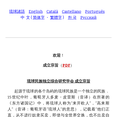
琉球諸語
English
Català
Castellano
Português
中 文 (
简体字
・
繁體字
)
한 국
Pусский
欢迎
！
成立宗旨
（
PDF
）
琉球民族独立综合研究学会 成立宗旨
起源于琉球的各个岛屿的琉球民族是一个独立的民族．
15世纪中叶，葡萄牙人多麦・皮雷斯（音译）在所著的
《东方诸国记》中，将琉球人称为“来开欧人”，“高来斯
人”（音译：葡萄牙语“琉球人”的意思），记载着“他们正
直，从不进行奴隶买卖，即使与全世界交换，也不出卖自