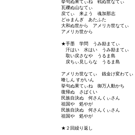
挙句ぬ果てぃね 戦ぬ世なてぃ
瓦礫ぬ山なてぃ
戻てぃ 来よう 魂加那志
どゅまんぎ あたふた
大和ぬ世から アメリカ世なてぃ
アメリカ世から
★手墨 学問 うみ励まてぃ
汗はい 水はい うみ励まてぃ
取い戻さなや うるま島
戻ちぃ見しらな うるま島
アメリカ世なてぃ 銭金け変わてぃ
喰しん
すがいん
挙句ぬ果てぃね 御万人動かち
復帰ぬ さばくい
民族自決ぬ 何さんくぃさん
祖国や 処やが
民族自決ぬ 何さんくぃさん
祖国や 処やが
★２回繰り返し