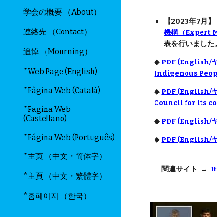
学会の概要 （About）
【2023年7月
連絡先 （Contact）
機構（Expert Me
表を行いました
追悼 （Mourning）
◆
PDF (English/ヤ
*Web Page (English)
Indigenous Peop
*Pàgina Web (Català)
◆
PDF (English/ヤ
Council for its 
*Pagina Web
(Castellano)
◆
PDF (English/ヤ
*Página Web (Português)
◆
PDF (English/
*主页 （中文・简体字）
関連サイト →
I
*主頁 （中文・繁體字）
*홈페이지 （한국）