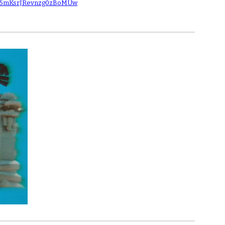
W5mKsrJRevnzg0zBoMUw