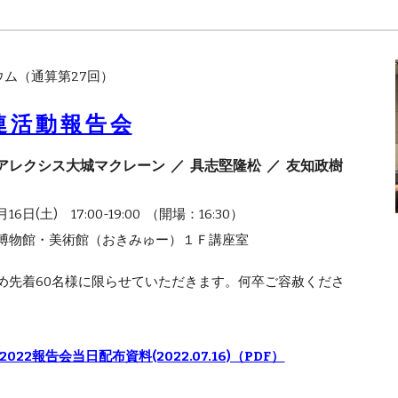
ム（通算第27回）
連 活 動 報 告 会
 アレクシス大城マクレーン
／
具志堅隆松
／
友知政樹
6日(土) 17:00-19:00 （開場：16:30）
博物館・美術館（おきみゅー）１Ｆ講座室
め先着60名様に限らせていただきます。何卒ご容赦くださ
2022報告会当日配布資料(2022.07.16)（PDF）