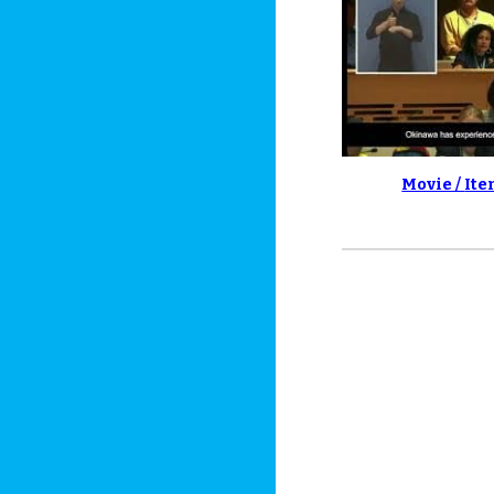
Movie /
Ite