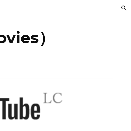
ion
vies）