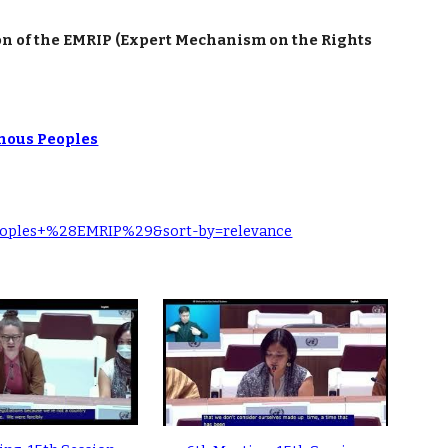
he EMRIP (Expert Mechanism on the Rights
nous Peoples
eoples+%28EMRIP%29&sort-by=relevance