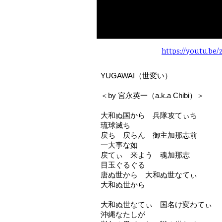
https://youtu.be
YUGAWAI
（世変い）
＜
by
宮永英一（
a.k.a Chibi
）＞
大和ぬ国から 兵隊攻てぃち
琉球滅ち
戻ち 戻らん 御主加那志前
一大事な如
戻てぃ 来よう 魂加那志
目玉ぐるぐる
唐ぬ世から 大和ぬ世なてぃ
大和ぬ世から
大和ぬ世なてぃ 国名け変わてぃ
沖縄なたしが