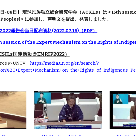
-08日】 琉球民族独立総合研究学会（ACSILs）は < 15th session of t
ous Peoples) > に参加し、声明文を提出、発表しました。
2022報告会当日配布資料(2022.07.16)（PDF）
ssion of the Expert Mechanism on the Rights of Indige
ILs国連活動＠EMRIP2022）
ource @ UNTV
https://media.un.org/en/search/?
sion%2C+Expert+Mechanism+on+the+Rights+of+Indigenous+P