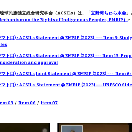
】 琉球民族独立総合研究学会（ACSILs）は、「
宜野湾ちゅら水会
」
chanism on the Rights of Indigenous Peoples, EMRIP）
>
。
マト口) : ACSILs Statement @ EMRIP (2023) --- Item 3: Study o
les
マト口) : ACSILs Statement @ EMRIP (2023) --- Item 13: Prop
consideration and approval
マト口) : ACSILs Joint Statement @ EMRIP (2023) --- Item 
ヤマト口) : ACSILs Statement @ EMRIP (2023) --- UNESCO Side
tem 03
/
Item 06
/
Item 07