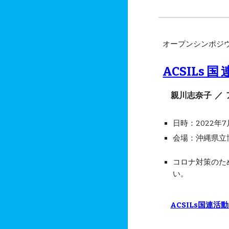
オープンシンポジウ
ACSILs 国 
親川志奈子 ／
日時：2022年7月1
会場：沖縄県立
コロナ対策のた
い。
ACSILs国連活動