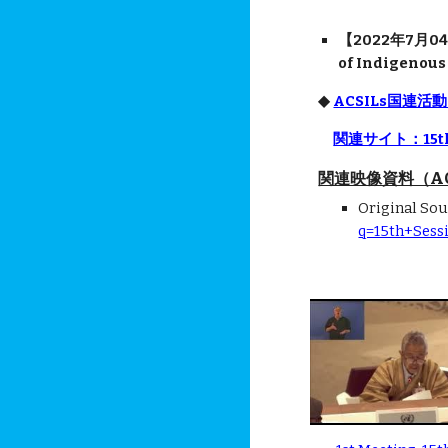
【2022年7月04日
of Indigen
◆
ACSILs国連活動
関連サイト：15th se
関連映像資料（ACS
Original S
q=15th+Ses