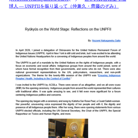
球人 ― UNPFIIを振り返って（仲兼久・齊藤のぞみ）