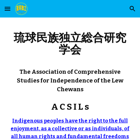
Skip to main content
Skip to navigation
琉球民族独立総合研究
学会
The Association of Comprehensive
Studies for Independence of the Lew
Chewans
A C S I L s
Indigenous peoples have the right to the full
enjoyment, as a collective or as individuals, of
all human rights and fundamental freedoms