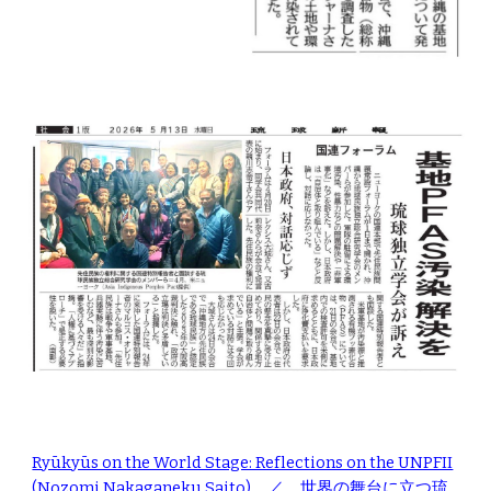
Ryūkyūs on the World Stage: Reflections on the UNPFII
(Nozomi Nakaganeku Saito)
／
世界の舞台に立つ琉