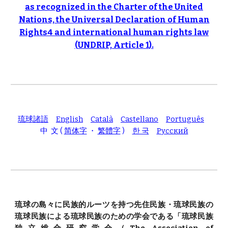
as recognized in the Charter of the United
Nations, the Universal Declaration of Human
Rights4 and international human rights law
(
UNDRIP, Article 1
).
琉球諸語
English
Català
Castellano
Português
中 文 (
简体字
・
繁體字
)
한 국
Pусский
琉球の島々に民族的ルーツを持つ先住民族・琉球民族の
琉球民族による琉球民族のための学会である「琉球民族