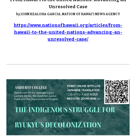
Unresolved Case
by JOHN KEALOHA GARCIA, NATION OF HAWAI'I NEWS AGENCY
https://www.nationofhawaii.org/articles/from-
hawaii-to-the-united-nations-advancing-an-
unresolved-case/