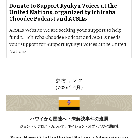
Donate to Support Ryukyu Voices at the
United Nations, organized by Ichiraba
Choodee Podcast and ACSILs
ACSILs Website We are seeking your support to help
fund t… Ichiraba Choodee Podcast and ACSILs needs
your support for Support Ryukyu Voices at the United
Nations
参 考 リ ン ク
（2026年4月）
ハワイから国連へ：未解決事件の進展
ジョン ・ケアロハ・ガルシア、ネイション・オブ・ハワイ通信社
From Hawai‘i to the United Nations: Advancing an